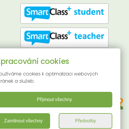
Přístupnost stránek
Zpracování cookies
Používání cookies
Mapa stránek
oužíváme cookies k optimalizaci webových
tránek a služeb.
Přijmout všechny
Zamítnout všechny
Předvolby