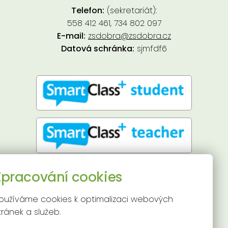
Telefon:
(sekretariát):
558 412 461, 734 802 097
E-mail:
zsdobra@zsdobra.cz
Datová schránka:
sjmfdf6
Přístupnost stránek
Zpracování cookies
Používání cookies
Mapa stránek
oužíváme cookies k optimalizaci webových
tránek a služeb.