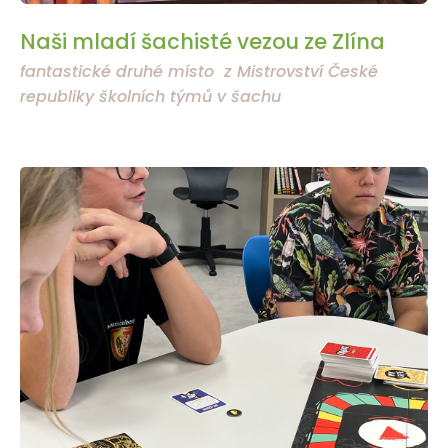
Naši mladí šachisté vezou ze Zlína
fantastické druhé místo z Mistrovství České
republiky školních týmů v šachu