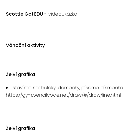
Scottie Go! EDU
-
videoukázka
Vánoční aktivity
Želví grafika
stavíme sněhuláky, domečky, píšeme písmenka
https://gym.pencilcode.net/draw/#/draw/line.html
Želví grafika