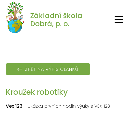
Základní škola
Dobrá, p. o.
ZPĚT NA VÝPIS ČLÁNKŮ
Kroužek robotiky
Vex 123
-
ukázka prvních hodin výuky s VEX 123