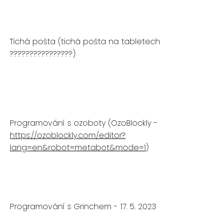
Tichá pošta (tichá pošta na tabletech
????‍????????‍????)
Programování s ozoboty (OzoBlockly -
https://ozoblockly.com/editor?
lang=en&robot=metabot&mode=1
)
Programování s Grinchem - 17. 5. 2023