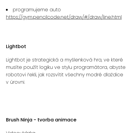
programujeme auto
https://gym.pencilcode.net/draw/#/draw/line.html
Lightbot
Lightbot je strategická a myšlenková hra, ve které
musíte použít logiku ve stylu programátora, abyste
robotovi řekli, jak rozsvítit všechny modré dlaždice
v úrovni.
Brush Ninja - tvorba animace