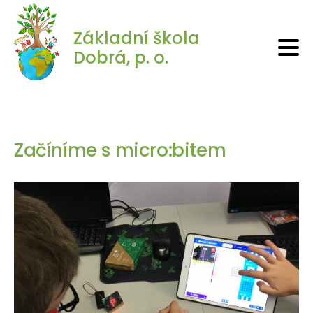
Základní škola
Dobrá, p. o.
Začíníme s micro:bitem