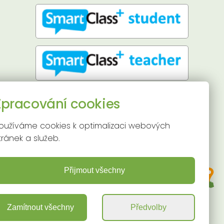
Přístupnost stránek
Zpracování cookies
Používání cookies
Mapa stránek
oužíváme cookies k optimalizaci webových
tránek a služeb.
Přijmout všechny
Zamítnout všechny
Předvolby