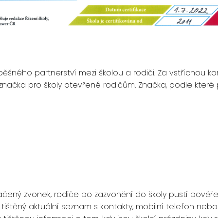
spěšného partnerství mezi školou a rodiči. Za vstřícnou ko
e značka pro školy otevřené rodičům. Značka, podle které
načený zvonek, rodiče po zazvonění do školy pustí pověř
tištěný aktuální seznam s kontakty, mobilní telefon nebo 