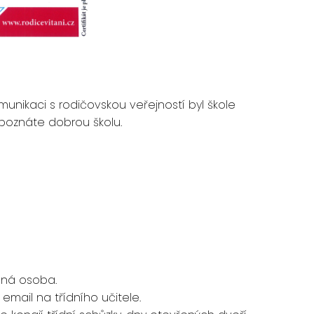
munikaci s rodičovskou veřejností byl škole
 poznáte dobrou školu.
ená osoba.
email na třídního učitele.