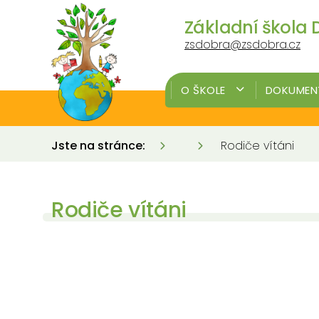
Základní škola D
zsdobra@zsdobra.cz
O ŠKOLE
DOKUMENT
Jste na stránce:
Rodiče vítáni
Rodiče vítáni