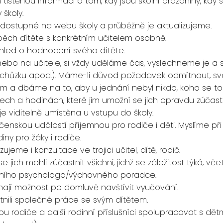
ištěnou informaci o tom, kdy jsou školní prázdniny, kdy s
 školy.
dostupné na webu školy a průběžně je aktualizujeme.
ěch dítěte s konkrétním učitelem osobně.
hled o hodnocení svého dítěte.
y nebo na učitele, si vždy uděláme čas, vyslechneme je a
chůzku apod.). Máme-li důvod požadavek odmítnout, svoj
 a dbáme na to, aby u jednání nebyl nikdo, koho se to
ch a hodinách, které jim umožní se jich opravdu zúčast
e viditelně umístěna u vstupu do školy.
enskou událostí příjemnou pro rodiče i děti. Myslíme při
ny pro žáky i rodiče.
eme i konzultace ve trojici učitel, dítě, rodič.
e jich mohli zúčastnit všichni, jichž se záležitost týká, vč
lního psychologa/výchovného poradce.
 mají možnost po domluvě navštívit vyučování.
nili společné práce se svým dítětem.
 rodiče a další rodinní příslušníci spolupracovat s dětmi