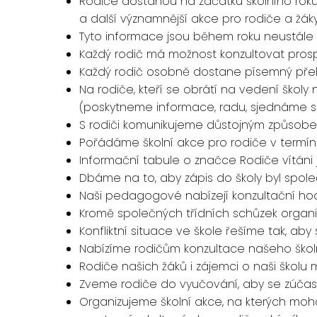
Rodiče dostanou na začátku školního roku t
a další významnější akce pro rodiče a žáky
Tyto informace jsou během roku neustále 
Každý rodič má možnost konzultovat prosp
Každý rodič osobně dostane písemný pře
Na rodiče, kteří se obrátí na vedení škol
(poskytneme informace, radu, sjednáme s
S rodiči komunikujeme důstojným způsobem
Pořádáme školní akce pro rodiče v termíne
Informační tabule o značce Rodiče vítáni j
Dbáme na to, aby zápis do školy byl společ
Naši pedagogové nabízejí konzultační hodi
Kromě společných třídních schůzek organizuj
Konfliktní situace ve škole řešíme tak, aby s
Nabízíme rodičům konzultace našeho ško
Rodiče našich žáků i zájemci o naši školu
Zveme rodiče do vyučování, aby se zúčast
Organizujeme školní akce, na kterých mohou