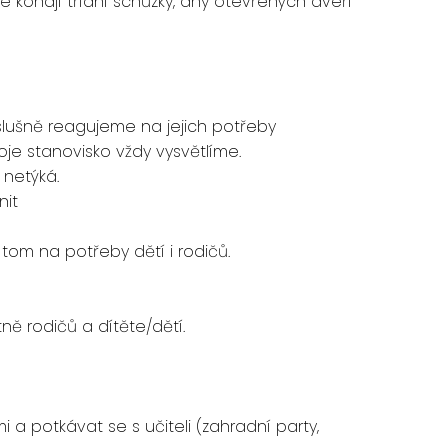
e konají třídní schůzky, dny otevřených dveří
 slušně reagujeme na jejich potřeby
e stanovisko vždy vysvětlíme.
 netýká.
nit
 tom na potřeby dětí i rodičů.
etně rodičů a dítěte/dětí.
 a potkávat se s učiteli (zahradní party,