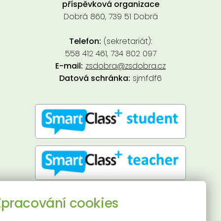
příspěvková organizace
Dobrá 860, 739 51 Dobrá
Telefon:
(sekretariát):
558 412 461, 734 802 097
E-mail:
zsdobra@zsdobra.cz
Datová schránka:
sjmfdf6
Přístupnost stránek
Zpracování cookies
Používání cookies
Mapa stránek